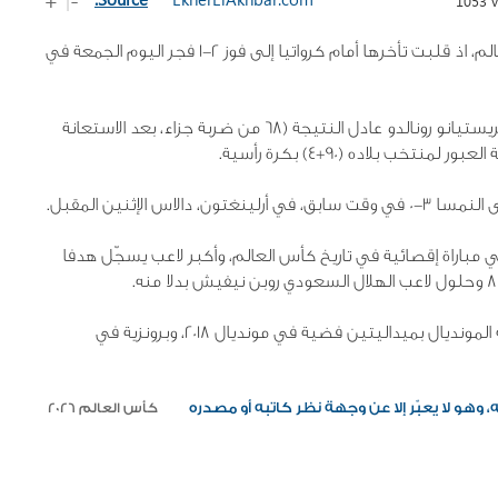
1053 v
تأهلت البرتغال بطريقة دراماتيكية لدور الـ16 في كأس العالم، اذ قلبت تأخرها أمام كرواتيا إلى فوز 2-1 فجر اليوم الجمعة في
وافتتح الكرواتي إيفان بيريشيتش التسجيل(53)، لكن كريستيانو رونالدو عادل النتيجة (68 من ضربة جزاء، بعد الاستعانة
خب بلاده (90+4) بكرة رأسية.
 مباراة إقصائية في تاريخ كأس العالم، وأكبر لاعب يسجّل هدفا
في حين ختم الكرواتي لوكا مودريتش (40 سنة) مسيرته المونديال بميداليتين فضية في مونديال 2018، وبرونزية في
وهو لا يعبّر إلا عن وجهة نظر كاتبه أو مصدره
كأس العالم 2026