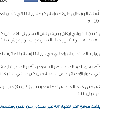
iews
تورونتو.
بتقنية الفيديو)، قبل إهداء البديل غونسالو راموش بطاقة العبور لمنت
ويواجه المنتخب البرتغالي في دور الـ16 إسبانيا الفائزة على النمسا 3-0 في وقت سابق، في أرلينغتون، دالاس الإثنين المقبل.
وأصبح رونالدو، لاعب النصر السعودي، أكبر لاعب يشارك في
في الأدوار الإقصائية، عن 41 عاما، قبل خروجه في الدقيقة 81 وحلول لاعب الهلال السعودي روبن نيفيش بدلا منه.
مونديال 2022.
يلفت موقع "اخر الاخبار" انه غير مسؤول عن النص ومضمونه، 