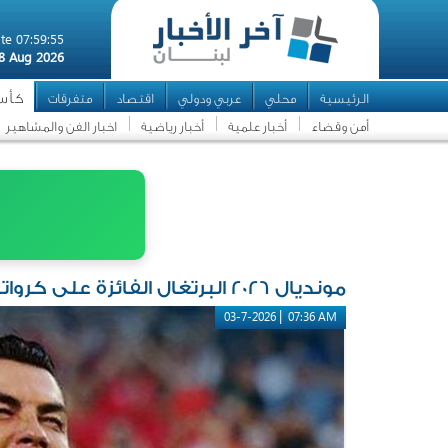
te 07:59:55
8 Aug 2026
كأس ا
الرئيسية
محلي
عربي ودولي
اقتصاد
متفرقات
أمن وقضاء
أخبار علمية
أخبار رياضية
اخبار الفن والمشاهير
مونديال 2026 البرتغال الفائزة على كرواتيا تلتقي اسبانيا في دور الـ 16
|
03-7-2026
07:36 AM