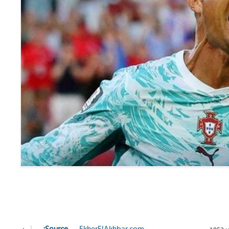
+
-
|
Source:
EkherElAkhbar.com