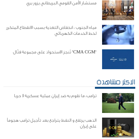
مستشار الأمن القومي البريطاني يزور بري
مياه الجنوب : انخفاض التغذية بسبب الانقطاع المتكرر
لخط الخدمات الكهربائي
"CMA CGM" تُنجز الاستحواذ على مجموعة فتّال
الاكثر مشاهدة
ترامب: ما نقوم به ضد إيران عملية عسكرية لا حربا
الذهب يرتفع و النفط يتراجع بعد تأجيل ترامب هجوماً
على إيران