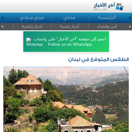
الرئيسية
محلي
عربي ودولي
ا
أمن وقضاء
أخبار علمية
أخبار رياضية
اخبار ا
انضم إلى صفحة "آخر الأخبار" على واتساب
Follow us on WhatsApp
الطقس المتوقع في لبنان