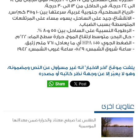
الى 24 درجة، في الداخل من 13 الى 30 درجة.
-الرياح السطحية: جنوبية غربية، سرعتها بين 10 و35 كم/س.
- الانقشاع: جيد على الساحل، يسوء مساء على المرتفعات
المتوسطة بسبب الضباب.
- الرطوبة النسبية على الساحل: بين 55 و80 %.
- حال البحر: متوسط ارتفاع الموج. حرارة سطح الماء: 22°م.
- الضغط الجوي: 1015 HPA أي ما يعادل: 761 ملم زئبق.
- ساعة شروق الشمس: 05:29 ساعة غروب الشمس: 19:42
يلفت موقع "اخر الاخبار" انه غير مسؤول عن النص ومضمونه،
وهو لا يعبّر إلا عن وجهة نظر كاتبه أو مصدره
عناوين اخرى
الطقس غدا صيفي معتاد والحرارة ضمن معدلاتها
الموسمية