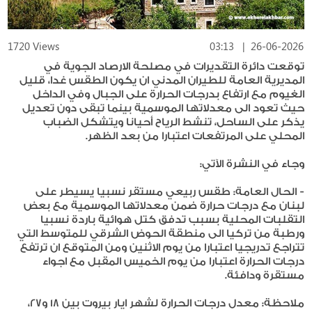
1720 Views
03:13
|
26-06-2026
توقعت دائرة التقديرات في مصلحة الارصاد الجوية في
المديرية العامة للطيران المدني ان يكون الطقس غدا، قليل
الغيوم مع ارتفاع بدرجات الحرارة على الجبال وفي الداخل
حيث تعود الى معدلاتها الموسمية بينما تبقى دون تعديل
يذكر على الساحل، تنشط الرياح أحيانا ويتشكل الضباب
المحلي على المرتفعات اعتبارا من بعد الظهر.
وجاء في النشرة الآتي:
- الحال العامة: طقس ربيعي مستقر نسبيا يسيطر على
لبنان مع درجات حرارة ضمن معدلاتها الموسمية مع بعض
التقلبات المحلية بسبب تدفق كتل هوائية باردة نسبيا
ورطبة من تركيا الى منطقة الحوض الشرقي للمتوسط التي
تتراجع تدريجيا اعتبارا من يوم الاثنين ومن المتوقع ان ترتفع
درجات الحرارة اعتبارا من يوم الخميس المقبل مع اجواء
مستقرة ودافئة.
ملاحظة: معدل درجات الحرارة لشهر ايار بيروت بين 18 و27،