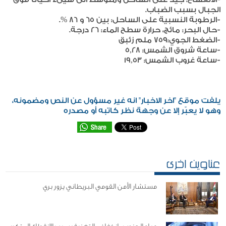
الجبال بسبب الضباب.
-الرطوبة النسبية على الساحل: بين 65 و 86 %.
-حال البحر: مائج، حرارة سطح الماء: 26 درجة.
-الضغط الجوي:759 ملم زئبق
-ساعة شروق الشمس: 5,28
-ساعة غروب الشمس: 19,53
يلفت موقع "اخر الاخبار" انه غير مسؤول عن النص ومضمونه،
وهو لا يعبّر إلا عن وجهة نظر كاتبه أو مصدره
عناوين اخرى
مستشار الأمن القومي البريطاني يزور بري