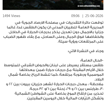
1494 Views
09:06
|
25-06-2026
توقعت دائرة التقديرات في مصلحة الارصاد الجوية في
المديرية العامة للطيران المدني ان يكون الطقس غدا، غائما
جزئيا بالاجمال دون تعديل يذكر بدرجات الحرارة في الداخل
وانخفاضها فوق الجبال وعلى الساحل، مع بقاء ظهور الضباب
على المرتفعات ورؤية سيئة.
وجاء في النشرة الآتي:
-الحال العامة:
طقس مستقر يسيطر على لبنان والحوض الشرقي للمتوسط
خلال الأيام المقبلة مع درجات حرارة ضمن معدلاتها
الموسمية ورطوبة مرتفعة، كما تنشط الرياح بخاصة شمال
البلاد.
ملاحظة : معدل درجات الحرارة لشهر حزيران: بيروت بين 22 و
30، طرابلس بين 21 و 29، زحلة بين 16و 32 درجة.
تحذير: من ارتفاع الموج بخاصة على الشواطئ الشمالية
وتشكّل التيّارات المائية خلال اليومين المقبلين.