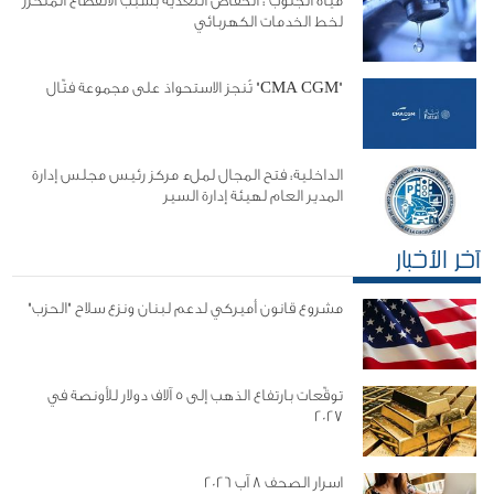
مياه الجنوب : انخفاض التغذية بسبب الانقطاع المتكرر
لخط الخدمات الكهربائي
"CMA CGM" تُنجز الاستحواذ على مجموعة فتّال
الداخلية: فتح المجال لملء مركز رئيس مجلس إدارة
المدير العام لهيئة إدارة السير
آخر الأخبار
مشروع قانون أميركي لدعم لبنان ونزع سلاح "الحزب"
توقّعات بارتفاع الذهب إلى 5 آلاف دولار للأونصة في
2027
اسرار الصحف 8 آب 2026