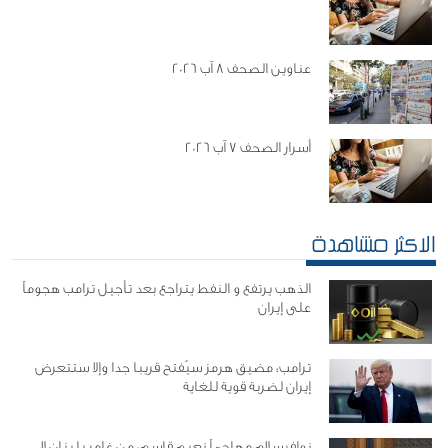
عناوين الصحف 8 آب 2026
أسرار الصحف 7 آب 2026
الاكثر مشاهدة
الذهب يرتفع و النفط يتراجع بعد تأجيل ترامب هجوماً
على إيران
ترامب: مضيق هرمز سيُفتح قريبا جدا وإلا ستتعرض
إيران لضربة قوية للغاية
نواف سلام مهاجماً نعيم قاسم: من غامر بلبنان لا