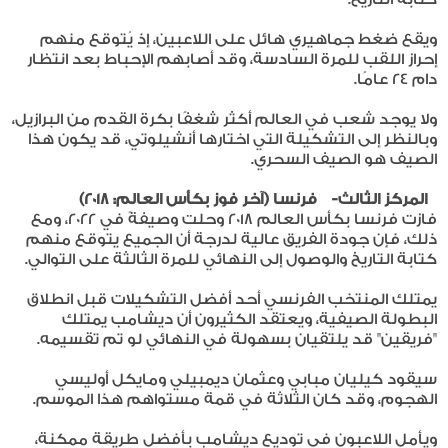
ويقع ضغط جماهيري هائل على اللاعبين، إذ يُتوقع منهم
إحراز اللقب للمرة السادسة، وقد أصابهم الإحباط بعد انتظار
دام 24 عامًا.
ولا يوجد شعب في العالم أكثر شغفًا بكرة القدم من البرازيل،
وبالنظر إلى التشكيلة التي اختارها أنشيلوتي، قد يكون هذا
الصيف هو الصيف السحري.
المركز الثالث- فرنسا (آخر فوز بكأس العالم: 2018)
فازت فرنسا بكأس العالم 2018 وحلت وصيفةً في 2022، ومع
ذلك، فإن جودة الفريق عالية لدرجة أن الجميع يتوقع منهم
كتابة التاريخ والوصول إلى النهائي للمرة الثالثة على التوالي.
يمتلك المنتخب الفرنسي أحد أفضل التشكيلات قبل انطلاق
البطولة الصيفية، ويعتقد الكثيرون أن ديشامب يمتلك
"فريقين" قد يلتقيان بسهولة في النهائي لو تم تقسيمه.
سيقود كيليان مبابي وعثمان ديمبيلي ومايكل أوليسي
الهجوم، وقد كان الثلاثة في قمة مستواهم هذا الموسم.
ويأمل اللاعبون في توديع ديشامب بأفضل طريقة ممكنة،