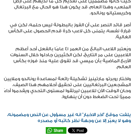
حيث كانوا مصممين على تقديم كل ما لديهم على أرض
الملعب، وهذا العام، قد يكون هذا هو الحال مع البرتغال
وكريستيانو رونالدو.
أصر قائد النصر على أن الفوز بالبطولة ليس حلمه، لكن في
قرارة نفسه، يتمنى كل لاعب كرة قدم الحصول على الكأس
الغالية.
ويُعتبر اللاعب البالغ من العمر 41 عامًا بالفعل أحد أعظم
اللاعبين على مر التاريخ، لكن الكثيرين جادلوا خلال السنوات
الأربع الماضية بأن ميسي قد تفوق عليه منذ فوزه بكأس
العالم.
واختار روبرتو مارتينيز تشكيلة رائعة لمساعدة رونالدو وملايين
المشجعين البرتغاليين على تحقيق أحلامهم هذا الصيف،
وحان الوقت الآن للاعبين ليرتقوا لمستوى التحدي ويقدموا أداءً
مميزًا تحت الضغط دون أن ينهاروا.
يلفت موقع "اخر الاخبار" انه غير مسؤول عن النص ومضمونه،
وهو لا يعبّر إلا عن وجهة نظر كاتبه أو مصدره