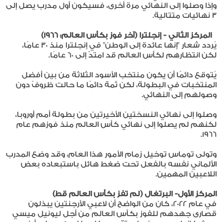
وإذا وصلوا إلى النهائي مرة أخرى، فسيكون أول مدرب يصل إلى
3 نهائيات متتالية.
المركز الثاني - إنجلترا (آخر فوز بكأس العالم: 1966)
يُردد شعار "إنها عائدة إلى الوطن" في إنجلترا منذ 30 عامًا،
لكن انتظارهم لكأس العالم قد امتدّ إلى 60 عامًا.
يُتوقع دائمًا أن يكون منتخب الأسود الثلاثة من بين أفضل
المنتخبات في البطولة، لكن ثمة دائمًا ما حالت ظروفٌ دون
وصولهم إلى النهائي.
وصلوا إلى نهائي النسختين الأخيرتين من بطولة أمم أوروبا،
لكنهم لم يصلوا إلى نهائي كأس العالم منذ فوزهم عام
1966.
وتولى توماس توخيل زمام الأمور هذا العام، وقد وضع المدرب
الألماني نفسه بالفعل تحت ضغط هائل باستبعاده بعض
اللاعبين المهمين.
المركز الأول- البرتغال (لم تفز بكأس العالم قط)
في عام 2022، كان من الواضح أن لاعبي الأرجنتين يبذلون
قصارى جهدهم للفوز بكأس العالم من أجل ليونيل ميسي