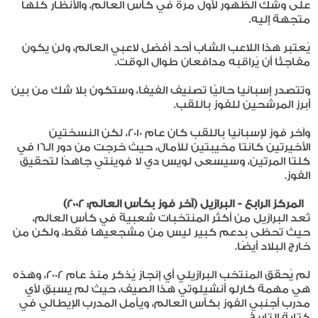
على وشك الظهور لأول مرة في كأس العالم، والأنظار كلها
متجهة إليه.
يُعتبر هذا اللاعب الشاب أحد أفضل لاعبي العالم، ولن يكون
مفاجئًا أن يُراقبه مدافعان طوال الوقت.
وتتصدر إسبانيا حاليًا تصنيف الفيفا، وستكون بلا شك من بين
أبرز المرشحين للفوز باللقب.
وآخر فوز لإسبانيا باللقب كان عام 2010، لكن النسختين
الأخيرتين كانتا مخيبتين للآمال، حيث خرجت من دور الـ16 في
كلتا المرتين، وسيسعى لويس دي لا فوينتي جاهدًا لتحقيق
الفوز.
المركز الرابع - البرازيل (آخر فوز بكأس العالم: 2002)
تُعد البرازيل من أكثر المنتخبات شعبيةً في كأس العالم،
حيث تحظى بدعم كبير ليس من مشجعيها فقط، ولكن من
خارج البلاد أيضًا.
لم يُحقق المنتخب البرازيلي أي إنجاز يُذكر منذ عام 2002، وهذه
هي مهمة كارلو أنشيلوتي هذا الصيف، حيث لم يسبق لأي
مدرب أجنبي الفوز بكأس العالم، ويأمل المدرب الإيطالي في
كتابة التاريخ.