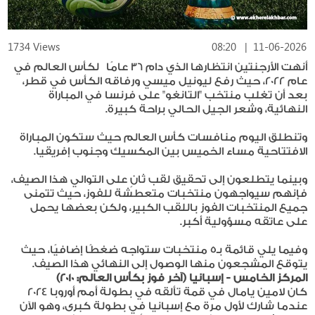
1734 Views
08:20
|
11-06-2026
أنهت الأرجنتين انتظارها الذي دام 36 عامًا لكأس العالم في
عام 2022، حيث رفع ليونيل ميسي ورفاقه الكأس في قطر،
بعد أن تغلب منتخب "التانغو" على فرنسا في المباراة
النهائية، وشعر الجيل الحالي براحة كبيرة.
وتنطلق اليوم منافسات كأس العالم حيث ستكون المباراة
الافتتاحية مساء الخميس بين المكسيك وجنوب إفريقيا.
وبينما يتطلعون إلى تحقيق لقب ثانٍ على التوالي هذا الصيف،
فإنهم سيواجهون منتخبات متعطشة للفوز، حيث تتمنى
جميع المنتخبات الفوز باللقب الكبير، ولكن بعضها يحمل
على عاتقه مسؤولية أكبر.
وفيما يلي قائمة بـ5 منتخبات ستواجه ضغطًا إضافيًا، حيث
يتوقع المشجعون منها الوصول إلى النهائي هذا الصيف.
المركز الخامس - إسبانيا (آخر فوز بكأس العالم: 2010)
كان لامين يامال في قمة تألقه في بطولة أمم أوروبا 2024
عندما شارك لأول مرة مع إسبانيا في بطولة كبرى، وهو الآن