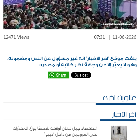
12471 Views
07:31
|
11-06-2026
يلفت موقع "اخر الاخبار" انه غير مسؤول عن النص ومضمونه،
وهو لا يعبّر إلا عن وجهة نظر كاتبه أو مصدره
عناوين اخرى
آخر الأخبار
استقصاء جبل لبنان أوقفت شخصًا يوزّع المخدّرات
على المروجين من داخل “ديبو”