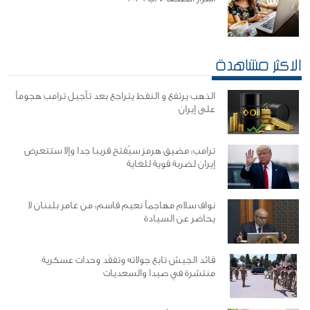
الاكثر مشاهدة
الذهب يرتفع و النفط يتراجع بعد تأجيل ترامب هجوماً
على إيران
ترامب: مضيق هرمز سيُفتح قريبا جدا وإلا ستتعرض
إيران لضربة قوية للغاية
نواف سلام مهاجماً نعيم قاسم: من غامر بلبنان لا
يحاضر عن السيادة
قائد الجيش تابع جولاته وتفقَد وحدات عسكرية
منتشرة في صيدا والسعديات