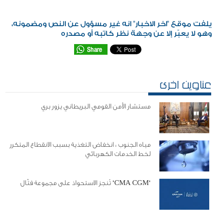
يلفت موقع "اخر الاخبار" انه غير مسؤول عن النص ومضمونه،
وهو لا يعبّر إلا عن وجهة نظر كاتبه أو مصدره
عناوين اخرى
مستشار الأمن القومي البريطاني يزور بري
مياه الجنوب : انخفاض التغذية بسبب الانقطاع المتكرر
لخط الخدمات الكهربائي
"CMA CGM" تُنجز الاستحواذ على مجموعة فتّال