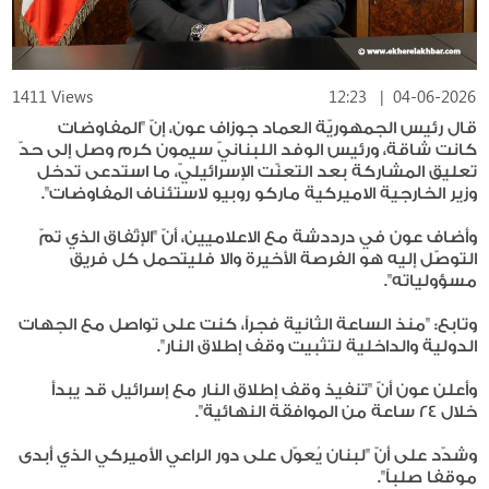
1411 Views
12:23
|
04-06-2026
قال رئيس الجمهوريّة العماد جوزاف عون، إنّ "المفاوضات
كانت شاقة، ورئيس الوفد اللبنانيّ سيمون كرم وصل إلى حدّ
تعليق المشاركة بعد التعنّت الإسرائيليّ، ما استدعى تدخل
وزير الخارجية الاميركية ماركو روبيو لاستئناف المفاوضات".
وأضاف عون في درددشة مع الاعلاميين، أنّ "الإتّفاق الذي تمّ
التوصّل إليه هو الفرصة الأخيرة والا فليتحمل كل فريق
مسؤولياته".
وتابع: "منذ الساعة الثانية فجراً، كنت على تواصل مع الجهات
الدولية والداخلية لتثبيت وقف إطلاق النار".
وأعلن عون أنّ "تنفيذ وقف إطلاق النار مع إسرائيل قد يبدأ
خلال 24 ساعة من الموافقة النهائية".
وشدّد على أنّ "لبنان يُعوّل على دور الراعي الأميركي الذي أبدى
موقفا صلباً".