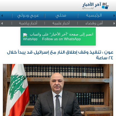
الرئيسية
محلي
عربي ودولي
ا
أمن وقضاء
أخبار علمية
أخبار رياضية
اخبار ا
انضم إلى صفحة "آخر الأخبار" على واتساب
Follow us on WhatsApp
عون : تنفيذ وقف إطلاق النار مع إسرائيل قد يبدأ خلال
24 ساعة