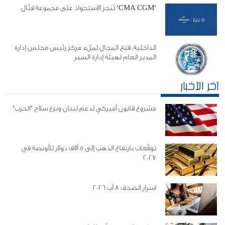
"CMA CGM" تُنجز الاستحواذ على مجموعة فتّال
الداخلية: فتح المجال لملء مركز رئيس مجلس إدارة
المدير العام لهيئة إدارة السير
آخر الأخبار
مشروع قانون أميركي لدعم لبنان ونزع سلاح "الحزب"
توقّعات بارتفاع الذهب إلى 5 آلاف دولار للأونصة في
2027
اسرار الصحف 8 آب 2026