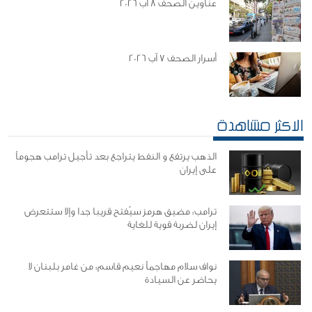
عناوين الصحف 8 آب 2026
أسرار الصحف 7 آب 2026
الاكثر مشاهدة
الذهب يرتفع و النفط يتراجع بعد تأجيل ترامب هجوماً
على إيران
ترامب: مضيق هرمز سيُفتح قريبا جدا وإلا ستتعرض
إيران لضربة قوية للغاية
نواف سلام مهاجماً نعيم قاسم: من غامر بلبنان لا
يحاضر عن السيادة