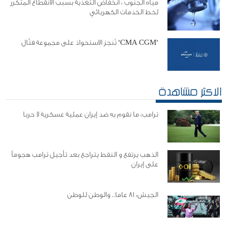
مياه الجنوب : انخفاض التغذية بسبب الانقطاع المتكرر
لخط الخدمات الكهربائي
"CMA CGM" تُنجز الاستحواذ على مجموعة فتّال
الاكثر مشاهدة
ترامب: ما نقوم به ضد إيران عملية عسكرية لا حربا
الذهب يرتفع و النفط يتراجع بعد تأجيل ترامب هجوماً
على إيران
الجيش: 81 عاما.. والوطن للوطن