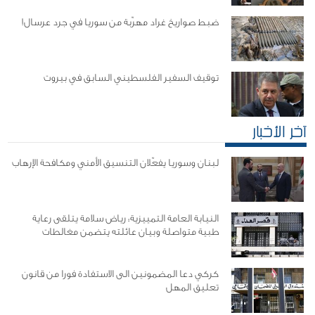
ضبط صواريخ غراد مهرّبة من سوريا في جرد عرسال!
توقيف السفير الفلسطيني السابق في بيروت
آخر الأخبار
لبنان وسوريا يفعّلان التنسيق الأمني ومكافحة الإرهاب
النيابة العامة التمييزية: رياض سلامة يتلقى رعاية
طبية متواصلة وبيان عائلته يتضمن مغالطات
كركي دعا المضمونين الى الاستفادة فورا من قانون
تعليق المهل