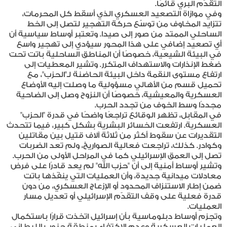
التقدّم البري قائمًا.
وفي موازاة التصعيد العسكري الذي أسقط كل المحرمات،
تتزايد المخاوف من توسّع حركة التهجير لتصل إلى الخط
الساحلي الممتد من صور إلى صيدا. وتعتبر أوساط سياسية أن
أي تصعيد إضافي على هذا المحور سيؤدي إلى تهجير واسع
في البيئة الشيعية، خصوصًا أن المناطق الساحلية باتت تحت
ضغط الإنذارات والاستهداف المتكرر. وتشير المعطيات إلى
ارتفاع مستوى النقمة داخل البيئة الحاضنة لـ"الحزب"، مع
تحميل قسم من الأهالي مسؤولية ما وصلت إليه الأوضاع
العسكرية والمعيشية، خصوصًا أن النزوح وصل إلى الضاحية
مجددًا وسط الخوف من تجدد الحرب.
في المقابل، تظهر الوقائع تراجعًا واضحًا في قدرة "الحزب"
العسكرية. ارتفعت الخسائر البشرية بشكل كبير، فيما تتحدث
التقديرات عن سقوط أكثر من ثلاثة آلاف قتيل بين مقاتلين
وكوادر. كذلك، تراجعت فعالية الصواريخ، ولم تعد الضربات
تصل إلى العمق الإسرائيلي كما في المراحل الأولى من الحرب.
وتشير أوساط أمنية إلى أن "حزب الله" لم يعد قادرًا على فرض
معادلات ميدانية جديدة، وأن العمليات التي ينفّذها باتت
ضمن إطار الاستنزاف المحدود أو الإزعاج العسكري، من دون
قدرة فعلية على وقف التقدّم الإسرائيلي أو تعديل مسار
العمليات.
وتجزم أوساط دبلوماسية بأن إسرائيل اتخذت قرارًا باستكمال
العمليات العسكرية وعدم الاكتفاء بمنطقة جنوب الليطاني.