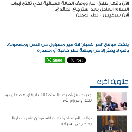
الآن وقف إطلاق النار ووقف الحالة العدائية لكي تُفتح أبواب
السلام العادل بعد استرجاع الحقوق.
ألان سركيس - نداء الوطن
يلفت موقع "اخر الاخبار" انه غير مسؤول عن النص ومضمونه،
وهو لا يعبّر إلا عن وجهة نظر كاتبه أو مصدره
عناوين اخرى
جنبلاط: هل أصبحت السلطة اللبنانية او بعضها يبدو،
تنفذ أوامر رام الله؟
نواف سلام مهاجماً نعيم قاسم: من غامر بلبنان لا
يحاضر عن السيادة