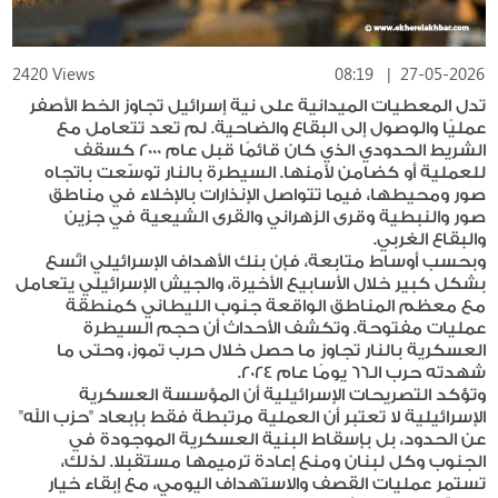
2420 Views
08:19
|
27-05-2026
تدل المعطيات الميدانية على نية إسرائيل تجاوز الخط الأصفر
عمليًا والوصول إلى البقاع والضاحية. لم تعد تتعامل مع
الشريط الحدودي الذي كان قائمًا قبل عام 2000 كسقف
للعملية أو كضامن لأمنها. السيطرة بالنار توسّعت باتجاه
صور ومحيطها، فيما تتواصل الإنذارات بالإخلاء في مناطق
صور والنبطية وقرى الزهراني والقرى الشيعية في جزين
والبقاع الغربي.
وبحسب أوساط متابعة، فإن بنك الأهداف الإسرائيلي اتّسع
بشكل كبير خلال الأسابيع الأخيرة، والجيش الإسرائيلي يتعامل
مع معظم المناطق الواقعة جنوب الليطاني كمنطقة
عمليات مفتوحة. وتكشف الأحداث أن حجم السيطرة
العسكرية بالنار تجاوز ما حصل خلال حرب تموز، وحتى ما
شهدته حرب الـ66 يومًا عام 2024.
وتؤكد التصريحات الإسرائيلية أن المؤسسة العسكرية
الإسرائيلية لا تعتبر أن العملية مرتبطة فقط بإبعاد "حزب الله"
عن الحدود، بل بإسقاط البنية العسكرية الموجودة في
الجنوب وكل لبنان ومنع إعادة ترميمها مستقبلا. لذلك،
تستمر عمليات القصف والاستهداف اليومي، مع إبقاء خيار