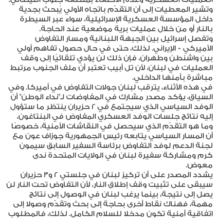
وتشير المعطيات إلى أن التقدّم باتجاه الأولي يُبحث بجدية
داخل المؤسسة العسكرية الإسرائيلية، سواء عبر السيطرة
بالنار أو من خلال عمليات برية موضعية عند الحاجة.
وتفصل إسرائيل بين الجبهة اللبنانية ومسار التفاوض
الأميركي - الإيراني. لذلك، حتى في حال حصول تفاهم أولي
بين واشنطن وطهران، فإن ذلك لن يؤدي تلقائيًا إلى وقف
العمليات في لبنان، لأن تل أبيب تعتبر أن ملف الجنوب مرتبط
مباشرة بأمنها الداخلي.
في هذه الأثناء، يترقب لبنان جولات التفاوض في أميركا. وفي
السياق، يؤكد مصدر مشارك في المفاوضات لـ"نداء الوطن" أن
الوفد السياسي الذي سيجتمع في 2 حزيران ينتظر ما ستؤول
إليه نتائج جلسات الوفد العسكري المفاوض في البنتاغون،
وما هو التقدّم الذي سيحصل في النقاشات الأمنية، خصوصًا
أن المسار السياسي يتابعه رئيس الجمهورية جوزاف عون مع
لجنة الدعم لوفد التفاوض برئاسة السفير السابق سيمون
كرم ومشاركة سفيرة لبنان في الولايات المتحدة ندى
معوض.
يشدد المصدر على أن تركيز لبنان في جلستي 2 و3 حزيران
سيبقى على تثبيت وقف إطلاق النار، لأن التفاوض تحت النار لن
يصل إلى نتيجة، بينما يرغب لبنان في الوصول إلى نتائج
مهمة، فهناك نقاط أخرى بحاجة إلى بحث وتقدّم وصولا إلى
اتفاقية أمنية تكون مدخلا للسلام الكامل. لذلك، فالمطلوب