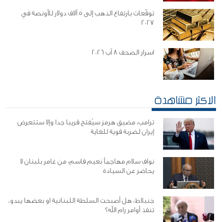
توقّعات بارتفاع الذهب إلى 5 آلاف دولار للأونصة في
2027
اسرار الصحف 8 آب 2026
الاكثر مشاهدة
ترامب: مضيق هرمز سيُفتح قريبا جدا وإلا ستتعرض
إيران لضربة قوية للغاية
نواف سلام مهاجماً نعيم قاسم: من غامر بلبنان لا
يحاضر عن السيادة
جنبلاط: هل أصبحت السلطة اللبنانية او بعضها يبدو،
تنفذ أوامر رام الله؟