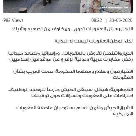
982 Views
08:22
|
23-05-2026
النهار:رسائل العقوبات تدوي... ومخاوف من تصعيد وشيك
نداء الوطن:العقوبات ليست إلا البداية
الديار:واشنطن تفاوض بالعقوبات... و«إسرائيل»تصعّد ميدانياً
رفض مُخابرات عربيّة ودوليّة الإفراج عن موقوفين إسلاميين
الاخبار:عون وسلام ومعهما الحكومة: صمت المريب بشأن
العقوبات
الجمهورية: هيكل: سيبقى الجيش حارساً للوحدة الوطنية...
اعتراضات على العقوبات وتساؤلات حول توقيتها
الشرق:الجيش والأمن العام يستوعبان عاصفة العقوبات
الأميركية