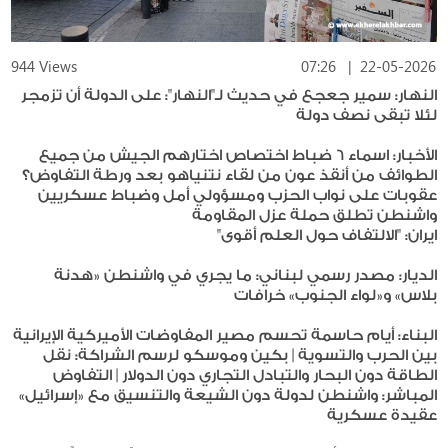
944 Views
07:26
|
22-05-2026
النهار: سمير جعجع في حديث لـ"النهار": على الدولة أن تزمجر
لئلا تبقى نصف دولة
الأخبار: اسماء 6 ضباط اختصاص اختارهم الجيش من جميع
الطوائف من أنقذ عون من لقاء نتنياهو بعد ورطة التفاوض؟
عقوبات على نواب الحزب ومسؤولي أمل وضباط عسكريين
واشنطن تطلق حملة عزل المقاومة
ايران: "الالتفاف حول العلم أقوى"
الديار: مصدر رسمي لبناني: ما يجري في واشنطن «هدنة
بلاس» و«لواء الجنوب» خرافات
البناء: أيام حاسمة تحسم مصير المفاوضات الأميركية الإيرانية
بين الحرب والتسوية | بكين وموسكو لرسم الشراكة: نقل
الطاقة دون البحار والتبادل التجاري دون الدولار | التفاوض
المباشر: واشنطن لدولة دون الشيعة والتنسيق مع «إسرائيل»
عقيدة عسكرية