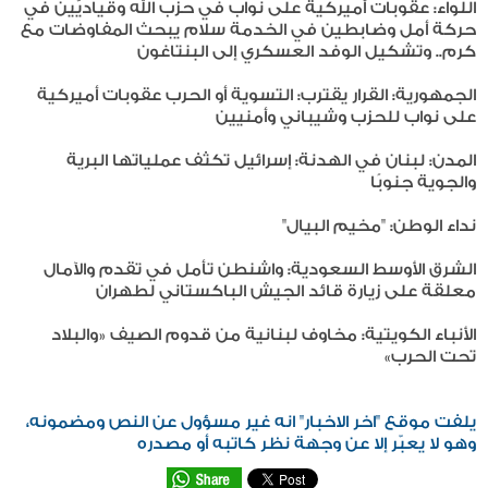
اللواء: عقوبات أميركية على نواب في حزب الله وقياديَّين في
حركة أمل وضابطين في الخدمة سلام يبحث المفاوضات مع
كرم.. وتشكيل الوفد العسكري إلى البنتاغون
الجمهورية: القرار يقترب: التسوية أو الحرب عقوبات أميركية
على نواب للحزب وشيباني وأمنيين
المدن: لبنان في الهدنة: إسرائيل تكثف عملياتها البرية
والجوية جنوبًا
نداء الوطن: "مخيم البيال"
الشرق الأوسط السعودية: واشنطن تأمل في تقدم والآمال
معلقة على زيارة قائد الجيش الباكستاني لطهران
الأنباء الكويتية: مخاوف لبنانية من قدوم الصيف «والبلاد
تحت الحرب»
يلفت موقع "اخر الاخبار" انه غير مسؤول عن النص ومضمونه،
وهو لا يعبّر إلا عن وجهة نظر كاتبه أو مصدره