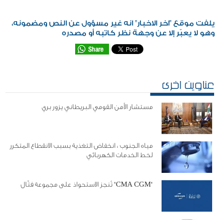
يلفت موقع "اخر الاخبار" انه غير مسؤول عن النص ومضمونه،
وهو لا يعبّر إلا عن وجهة نظر كاتبه أو مصدره
عناوين اخرى
مستشار الأمن القومي البريطاني يزور بري
مياه الجنوب : انخفاض التغذية بسبب الانقطاع المتكرر
لخط الخدمات الكهربائي
"CMA CGM" تُنجز الاستحواذ على مجموعة فتّال