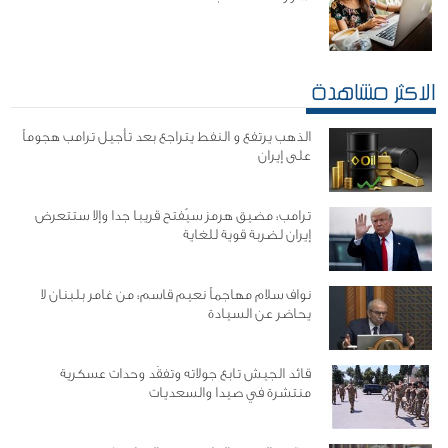
الاكثر مشاهدة
الذهب يرتفع و النفط يتراجع بعد تأجيل ترامب هجوماً
على إيران
ترامب: مضيق هرمز سيُفتح قريبا جدا وإلا ستتعرض
إيران لضربة قوية للغاية
نواف سلام مهاجماً نعيم قاسم: من غامر بلبنان لا
يحاضر عن السيادة
قائد الجيش تابع جولاته وتفقَد وحدات عسكرية
منتشرة في صيدا والسعديات