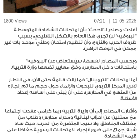
1800 Views
07:21
|
12-05-2026
أفادت مصادر لـ"الحدث" بأن امتحانات الشهادة المتوسطة
"البروفيه" لن تجرى هذا العام بالشكل التقليدي، بسبب
ظروف الحرب والنزوح، وأن تنظيم امتحان وطني موحد بات غير
ممكن في الوقت الراهن.
وبحسب المصادر نفسها، سيُستعاض عن "البروفيه"
بامتحانات داخل المدارس، وفق معايير تضعها وزارة التربية.
أما امتحانات "الترمينال" فما زالت قائمة حتى الآن، في انتظار
تقرير المركز التربوي للبحوث والإنماء حول حجم ما تم إنجازه
من المنهج في المدارس، على أن يُبنى على أساسه إعداد
الأسئلة.
وأشارت المصادر إلى أن وزيرة التربية ريما كرامي عقدت اجتماعا
مع ممثلين عن أحزاب لبنانية ومدراء مدارس وطلاب من
مختلف المناطق، ولا سيما المتضررة من الحرب، حيث ساد
شبه إجماع على ضرورة إجراء الامتحانات الرسمية حفاظا على
قيمة الشهادة