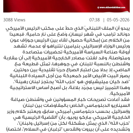
3088 Views
07:38
|
05-05-2026
يبدو أن الملف اللبنانيّ الذي حطّ على مكتب الرئيس الأميركي
دونالد ترامب في شهر نيسان، وُضع على نار حامية. فبعيدًا
من الكلام عن إمكانية حصول لقاء بين الرئيس جوزاف عون
ورئيس الوزراء الإسرائيلي بنيامين نتنياهو أو عدمه، تشهد
أروقة صناعة السياسة الأميركية تحضيرات متصاعدة
ومتواصلة. وقد لفتت مصادر الخارجية الأميركية إلى أن مقاربة
واشنطن بالنسبة للبنان، في جوهرها، تمثل قطيعة مع
الماضي، إذ بدلا من اعتبار الصراع حربًا تقليدية بين دولتين،
يصوّر البيت الأبيض الأمر كمعركة من أجل السيادة اللبنانية
"ضد كيان ميليشياوي هو "حزب اللّه" يحتجز لبنان رهينة".
وهذا التمييز ليس مجرّد بلاغة، بل أصبح أساس الاستراتيجية
الأميركية.
فقد أعادت تصريحات كبار المسؤولين في واشنطن صياغة
السيناريو الدبلوماسي الخاص بالمفاوضات بين لبنان
وإسرائيل. بحسب دبلوماسي أميركي سابق، ويعتبر كلام وزير
الخارجية الأميركي ماركو روبيو، بأن "القضية الرئيسية هي
"حزب اللّه"، الذي يمثل مشكلة لكلّ من إسرائيل ولبنان"،
وتشديده على أن بيروت والقدس "ترغبان في السلام"، اختصارًا