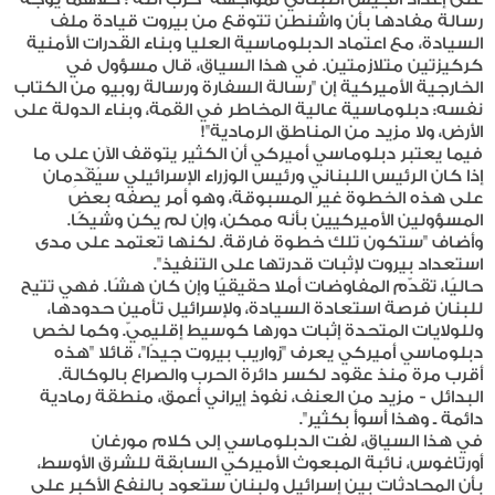
رسالة مفادها بأن واشنطن تتوقع من بيروت قيادة ملف
السيادة، مع اعتماد الدبلوماسية العليا وبناء القدرات الأمنية
كركيزتين متلازمتين. في هذا السياق، قال مسؤول في
الخارجية الأميركية إن "رسالة السفارة ورسالة روبيو من الكتاب
نفسه: دبلوماسية عالية المخاطر في القمة، وبناء الدولة على
الأرض، ولا مزيد من المناطق الرمادية"!
فيما يعتبر دبلوماسي أميركي أن الكثير يتوقف الآن على ما
إذا كان الرئيس اللبناني ورئيس الوزراء الإسرائيلي سيُقْدِمان
على هذه الخطوة غير المسبوقة، وهو أمر يصفه بعض
المسؤولين الأميركيين بأنه ممكن، وإن لم يكن وشيكًا.
وأضاف "ستكون تلك خطوة فارقة. لكنها تعتمد على مدى
استعداد بيروت لإثبات قدرتها على التنفيذ".
حاليًا، تقدّم المفاوضات أملا حقيقيًا وإن كان هشًا. فهي تتيح
للبنان فرصة استعادة السيادة، ولإسرائيل تأمين حدودها،
وللولايات المتحدة إثبات دورها كوسيط إقليميّ. وكما لخص
دبلوماسي أميركي يعرف "زواريب بيروت جيدًا"، قائلا "هذه
أقرب مرة منذ عقود لكسر دائرة الحرب والصراع بالوكالة.
البدائل - مزيد من العنف، نفوذ إيراني أعمق، منطقة رمادية
دائمة ـ وهذا أسوأ بكثير".
في هذا السياق، لفت الدبلوماسي إلى كلام مورغان
أورتاغوس، نائبة المبعوث الأميركي السابقة للشرق الأوسط،
بأن المحادثات بين إسرائيل ولبنان ستعود بالنفع الأكبر على