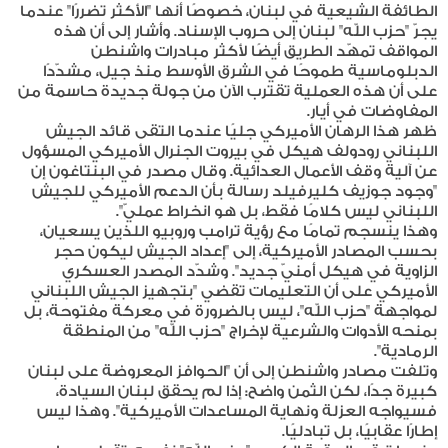
الطائفة الشيعية في لبنان، خصوصًا أنها "الأكثر تضررًا" عندما
يجرّ "حزب اللّه" لبنان إلى حروب الإسناد. وأشار إلى أن هذه
المواقف تمهّد الطريق أيضًا لأكثر مبادرات واشنطن
الدبلوماسية طموحًا في الشرق الأوسط منذ جيل، مشدّدًا
على أن هذه العملية تقترب الآن من جولة جديدة حاسمة من
المفاوضات في أيار.
ظهر هذا الرهان الأميركي جليًا عندما التقى قائد الجيش
اللبناني رودولف هيكل في بيروت الجنرال الأميركي المسؤول
عن آلية وقف الأعمال العدائية. وقال مصدر في البنتاغون إن
"وجود جوزيف كليرفيلد رسالة بأن الدعم الأميركي للجيش
اللبناني ليس كلامًا فقط، بل هو انخراط عمليّ".
وهذا ينسجم تمامًا مع رؤية ترامب وروبيو اللذين يسعيان،
بحسب المصادر الأميركية، إلى "إعداد الجيش ليكون حجر
الزاوية في هيكل أمنيّ جديد". وشدّد المصدر العسكري
الأميركي على أن التعليمات تقضي "بتجهيز الجيش اللبناني
لمواجهة "حزب اللّه"، ليس بالضرورة في معركة مفتوحة، بل
بمنحه الأدوات والشرعية لإخراج "حزب اللّه" من المنطقة
الرمادية".
وتلفت مصادر واشنطن إلى أن "الحوافز المعروضة على لبنان
كبيرة جدًا، لكن الثمن واضح: إذا لم يحقق لبنان السيادة،
فسيواجه العزلة ونهاية المساعدات الأميركية". وهذا ليس
إطارًا عقابيًا، بل تبادليًا.