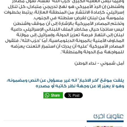
وفيما تبقى العقبة الكبرى "حزب اللّه" نفسه، تقول مصادر
واشنطن إن الردّ الأميركي هو نهج تدريجيّ متبادل: كلّ تنازل
إسرائيليّ، كإعادة الانتشار من المنطقة العازلة، يرتبط بخطوات
ملموسة من لبنان لفرض سلطته في الجنوب.
وتختم المصادر الأميركية بالإشارة إلى أن موقف واشنطن
ليس ساذجًا حيال مخاطر الملف اللبناني الإسرائيلي، داعية
لبنان إلى انتهاز فرصة تعزيز الدولة، وإسرائيل إلى موازنة
المخاوف الأمنية بالمرونة الدبلوماسية. أمّا "حزب اللّه"، فتقول
المصادر الأميركية "عليه أن يدرك أن استمرار التعنت يعرّضه
للمواجهة مع الدولة والمنطقة".
أمل شموني - نداء الوطن
يلفت موقع "اخر الاخبار" انه غير مسؤول عن النص ومضمونه،
وهو لا يعبّر إلا عن وجهة نظر كاتبه أو مصدره
عناوين اخرى