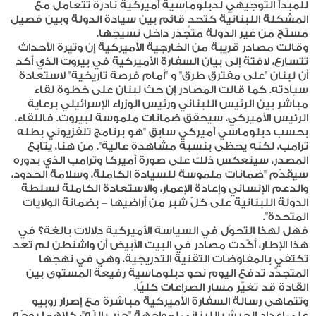
للمبدأ التوجيهي لدبلوماسية أميركية نادرة تتعامل مع
المشكلة اللبنانية كتحدٍ قائم بين سيادة الدولة وبين فصيل
مسلّح من غير الدولة متجذر داخل نسيجها.
وقالت مصادر قريبة من الخارجية الأميركية إن وتيرة الأحداث
تتسارع، لافتة إلى بيان السفارة الأميركية في بيروت الذي أكد
أن لبنان "على مفترق طرق" و "أمام فرصة تاريخية" لاستعادة
سيادته. كما قالت المصادر إن حث لبنان على خطوة لقاء
مباشر بين الرئيس اللبناني ورئيس الوزراء الإسرائيلي برعاية
الرئيس الأميركي، سيحقق ضمانات ملموسة لبيروت. فاللقاء،
بحسب دبلوماسي أميركي سابق "هو برنامج تلفزيوني بطله
ترامب، لكنه يحظى بنسبة مشاهدة عالية". من هنا، يتابع
المصدر، سينعكس ذلك على صورة أميركا وترامب الذي بدوره
سيقدّم "ضمانات ملموسة للسيادة الكاملة، وسلامة الحدود،
والدعم الإنساني وإعادة الإعمار، والاستعادة الكاملة لسلطة
الدولة اللبنانية على كلّ شبر من أراضيها – بضمانة الولايات
المتحدة".
فهل لهذا التحوّل في السياسة الأميركية دلالات بالغة؟ في
هذا الإطار، أكّدت مصادر في البيت الأبيض أن واشنطن لم تعد
تكتفي بالمفاوضات التقنية التدريجية، وهي في نهجها
المتجدّد تدفع اليوم نحو دبلوماسية رفيعة المستوى بين
القادة قد تغيّر مسار الصراعات كليًا.
وتتماهى رسالة السفارة الأميركية مباشرة مع إصرار روبيو
على إعداد الجيش اللبناني لمواجهة "حزب اللّه": كلاهما يوجّه