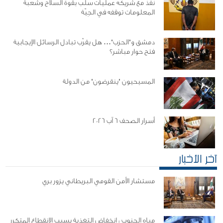
نفّذ مع شريكه عمليات سلب بقوة السلاح وشعبة
المعلومات توقفه في الجِيّة
دمشق و"الحزب"… هل يقرّب تبادل الرسائل الإيجابية
فتح حوار مباشر؟
المسيحيون "ينقرضون" من الدولة
أسرار الصحف 6 آب 2026
آخر الأخبار
مستشار الأمن القومي البريطاني يزور بري
مياه الجنوب : انخفاض التغذية بسبب الانقطاع المتكرر