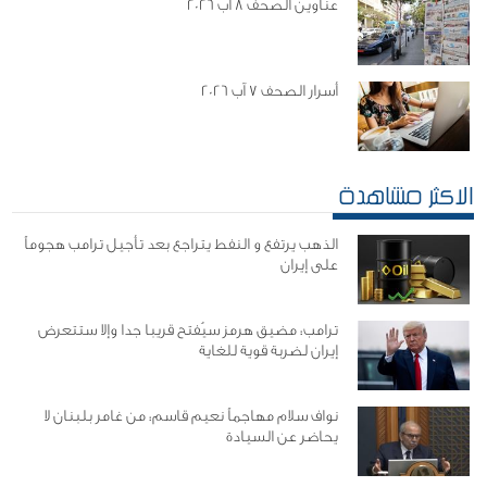
عناوين الصحف 8 آب 2026
أسرار الصحف 7 آب 2026
الاكثر مشاهدة
الذهب يرتفع و النفط يتراجع بعد تأجيل ترامب هجوماً
على إيران
ترامب: مضيق هرمز سيُفتح قريبا جدا وإلا ستتعرض
إيران لضربة قوية للغاية
نواف سلام مهاجماً نعيم قاسم: من غامر بلبنان لا
يحاضر عن السيادة