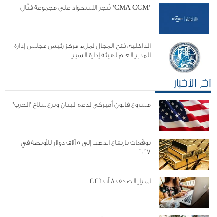
"CMA CGM" تُنجز الاستحواذ على مجموعة فتّال
الداخلية: فتح المجال لملء مركز رئيس مجلس إدارة
المدير العام لهيئة إدارة السير
آخر الأخبار
مشروع قانون أميركي لدعم لبنان ونزع سلاح "الحزب"
توقّعات بارتفاع الذهب إلى 5 آلاف دولار للأونصة في
2027
اسرار الصحف 8 آب 2026