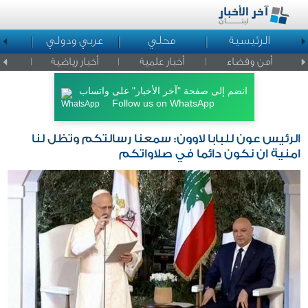
الرئيسية
محلي
عربي ودولي
ا
أمن وقضاء
أخبار علمية
أخبار رياضية
اخبار ا
انضم إلى صفحة "آخر الأخبار" على واتساب
Follow us on WhatsApp
الرئيس عون للبابا لاوون: سمعنا رسالتكم وتظل لنا
امنية ان نكون دائما في صلاواتكم