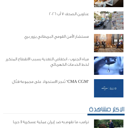
عناوين الصحف 7 آب 2026
مستشار الأمن القومي البريطاني يزور بري
مياه الجنوب : انخفاض التغذية بسبب الانقطاع المتكرر
لخط الخدمات الكهربائي
"CMA CGM" تُنجز الاستحواذ على مجموعة فتّال
الاكثر مشاهدة
ترامب: ما نقوم به ضد إيران عملية عسكرية لا حربا