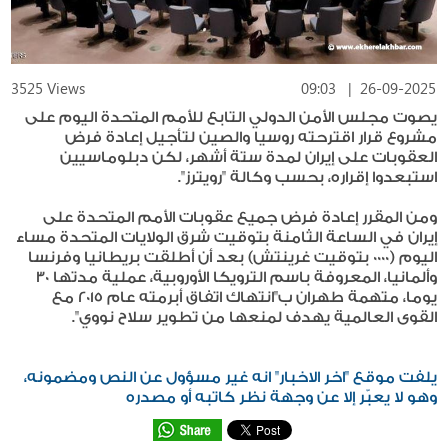
3525 Views
09:03
|
26-09-2025
يصوت مجلس الأمن الدولي التابع للأمم المتحدة اليوم على
مشروع قرار اقترحته روسيا والصين لتأجيل إعادة فرض
العقوبات على إيران لمدة ستة أشهر، لكن دبلوماسيين
استبعدوا إقراره، بحسب وكالة "رويترز".
ومن المقرر إعادة فرض جميع عقوبات الأمم المتحدة على
إيران في الساعة الثامنة بتوقيت شرق الولايات المتحدة مساء
اليوم (0000 بتوقيت غرينتش) بعد أن أطلقت بريطانيا وفرنسا
وألمانيا، المعروفة باسم الترويكا الأوروبية، عملية مدتها 30
يوما، متهمة طهران ب"انتهاك اتفاق أبرمته عام 2015 مع
القوى العالمية يهدف لمنعها من تطوير سلاح نووي".
يلفت موقع "اخر الاخبار" انه غير مسؤول عن النص ومضمونه،
وهو لا يعبّر إلا عن وجهة نظر كاتبه أو مصدره