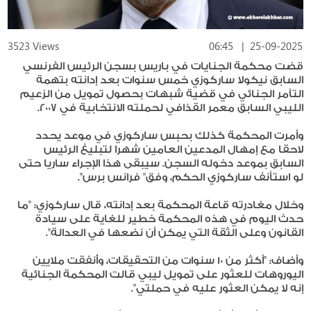
3523 Views
06:45
|
25-09-2025
قضت محكمة الجنايات في باريس بسجن الرئيس الفرنسي
السابق نيكولا ساركوزي خمس سنوات بعد إدانته بتهمة
التآمر الجنائي في قضية شبهات بحصول تمويل من الزعيم
الليبي السابق معمر القذافي لحملته الانتخابية في 2007.
وأمرت المحكمة كذلك بحبس ساركوزي في موعد يحدد
لاحقا مع إمهال المدعين العامين شهرا لتبليغ الرئيس
السابق بموعد دخوله السجن. سيبقى هذا الإجراء ساريا حتى
لو استأنف ساركوزي الحكم، وفق" فرانس برس".
وخلال مغادرته قاعة المحكمة بعد إدانته، قال ساركوزي: "ما
حدث اليوم في هذه المحكمة خطير للغاية على سيادة
القانون وعلى الثقة التي يمكن أن نضعها في العدالة".
وأضاف: "أكثر من 10 سنوات من التحقيقات، وأُنفقت ملايين
اليوروهات للعثور على تمويل ليبي قالت المحكمة الجنائية
إنه لا يمكن العثور عليه في حملتي".