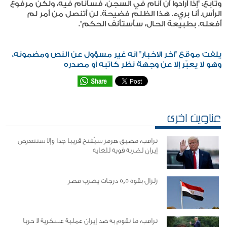
وتابع: "إذا أرادوا أن أنام في السجن، فسأنام فيه، ولكن مرفوع
الرأس. أنا بريء. هذا الظلم فضيحة. لن أتنصل من أمر لم
أفعله. بطبيعة الحال، سأستأنف الحكم".
يلفت موقع "اخر الاخبار" انه غير مسؤول عن النص ومضمونه،
وهو لا يعبّر إلا عن وجهة نظر كاتبه أو مصدره
عناوين اخرى
ترامب: مضيق هرمز سيُفتح قريبا جدا وإلا ستتعرض
إيران لضربة قوية للغاية
زلزال بقوة 5,5 درجات يضرب مصر
ترامب: ما نقوم به ضد إيران عملية عسكرية لا حربا