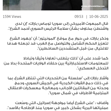
1594 Views
09:53
|
10-06-2025
قال المبعوث الأميركي إلى سوريا توماس باراك: "إن لدى
واشنطن مخاوف بشأن سلامة الرئيس السوري أحمد الشرع".
وذكر باراك، في حوار مع موقع "المونيتور"، أن "جهود الشرع
لتعزيز الحكم الشامل والتواصل مع الغرب قد تجعله هدفا
للاغتيال من قبل المتشددين الساخطين".
كما شدد على أن "ذلك يتطلب تعاونا وثيقا وتبادلا
للمعلومات الاستخباراتية بين حلفاء الولايات المتحدة بدلا من
التدخل العسكري".
وأشار باراك إلى "سلسلة من التحديات التي تنتظر الشرع، بما
في ذلك دمج القوات الكردية في الجيش السوري، ودمج
وحدته من المقاتلين الأجانب، ومعالجة معسكرات الاعتقال
المترامية الأطراف في شمال سوريا".
وأضاف : "على الشرع أيضا مواجهة إسرائيل، التي وسّعت
عملياتها البرية بشكل كبير في سوريا منذ الإطاحة بالأسد".